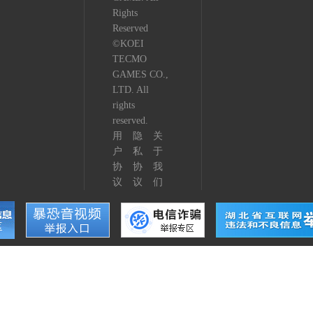
Rights
Reserved
©KOEI
TECMO
GAMES CO.,
LTD. All
rights
reserved.
用
隐
关
户
私
于
协
协
我
议
议
们